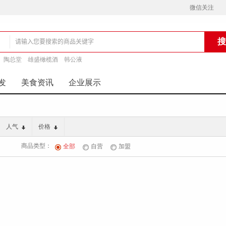
微信关注
陶总堂
雄盛橄榄酒
韩公液
铺
发
美食资讯
企业展示
人气
价格
商品类型：
全部
自营
加盟